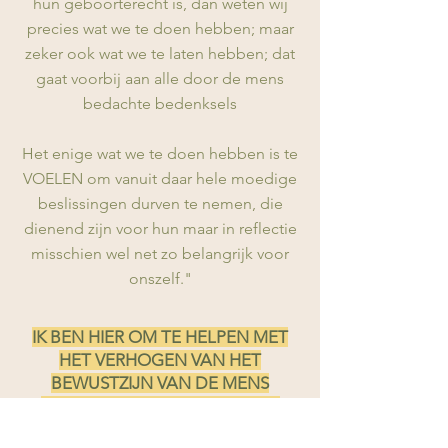
hun geboorterecht is, dan weten wij
precies wat we te doen hebben; maar
zeker ook wat we te laten hebben; dat
gaat voorbij aan alle door de mens
bedachte bedenksels
Het enige wat we te doen hebben is te
VOELEN om vanuit daar hele moedige
beslissing
en durven te nemen, die
dienend zijn voor hun maar in reflectie
misschien wel net zo belangrijk voor
onszel
f."
IK BEN HIER OM TE HELPEN MET
HET VERHOGEN VAN HET
BEWUSTZIJN VAN DE MENS
OMTRENT DEZE LIEFDEVOLLE
WEZENS;
om een ieder te helpen