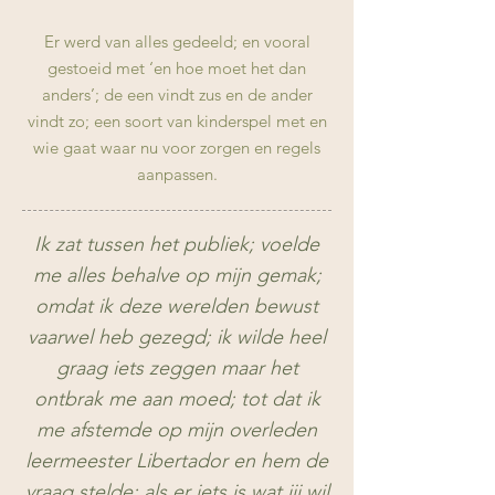
Er werd van alles gedeeld; en vooral
gestoeid met ‘en hoe moet het dan
an
ders’; de een vindt zus en de ander
vindt zo; een soort van kinderspel met en
wie gaat waar nu voor zorgen en regels
aanpas
sen.
I
k zat tussen het publiek; voelde
me alles behalve op mijn gemak;
omdat ik deze werelden bewust
vaarwel heb gezegd; ik wilde heel
graag iets zeggen maar het
ontbrak me aan moed; tot dat ik
me afstemde op mijn overleden
leermeester Libertador en hem de
vraag stelde; als er iets is wat jij wil