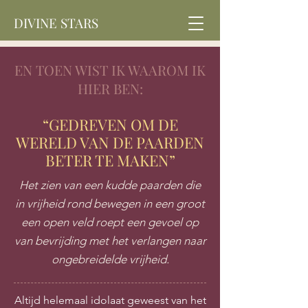
DIVINE STARS
EN TOEN WIST IK WAAROM IK
HIER BEN:
“GEDREVEN OM DE
WERELD VAN DE PAARDEN
BETER TE MAKEN”
Het zien van een kudde paarden die
in vrijheid rond bewegen in een groot
een open veld roept een gevoel op
van bevrijding met het verlangen naar
ongebreidelde vrijheid.
Altijd helemaal idolaat geweest van het