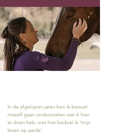
In de afgelopen jaren ben ik bewust
mezelf gaan onderzoeken wat ik hier
te doen heb; met hier bedoel ik ‘mijn
leven op aarde’.