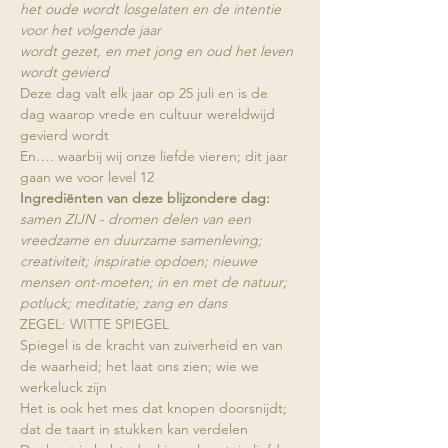
het oude wordt losgelaten en de intentie 
voor het volgende jaar
wordt gezet, en met jong en oud het leven 
wordt gevierd
Deze dag valt elk jaar op 25 juli en is de 
dag waarop vrede en cultuur wereldwijd 
gevierd wordt
En…. waarbij wij onze liefde vieren; dit jaar 
gaan we voor level 12
Ingrediënten van deze blijzondere dag:
samen ZIJN - dromen delen van een 
vreedzame en duurzame samenleving; 
creativiteit; inspiratie opdoen; nieuwe 
mensen ont-moeten; in en met de natuur; 
potluck; meditatie; zang en dans
ZEGEL: WITTE SPIEGEL
Spiegel is de kracht van zuiverheid en van 
de waarheid; het laat ons zien; wie we 
werkeluck zijn
Het is ook het mes dat knopen doorsnijdt; 
dat de taart in stukken kan verdelen