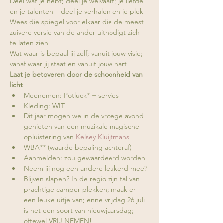
Deel wat je hebt; deel je welvaart; je liefde 
en je talenten – deel je verhalen en je plek
Wees die spiegel voor elkaar die de meest 
zuivere versie van de ander uitnodigt zich 
te laten zien
Wat waar is bepaal jij zelf; vanuit jouw visie; 
vanaf waar jij staat en vanuit jouw hart
Laat je betoveren door de schoonheid van 
licht
Meenemen: Potluck* + servies
Kleding: WIT
Dit jaar mogen we in de vroege avond 
genieten van een muzikale magische 
opluistering van 
Kelsey Kluijtmans
WBA** (waarde bepaling achteraf)
Aanmelden: zou gewaardeerd worden 
Neem jij nog een andere leukerd mee?
Blijven slapen? In de regio zijn tal van 
prachtige camper plekken; maak er 
een leuke uitje van; enne vrijdag 26 juli 
is het een soort van nieuwjaarsdag; 
oftewel VRIJ NEMEN!