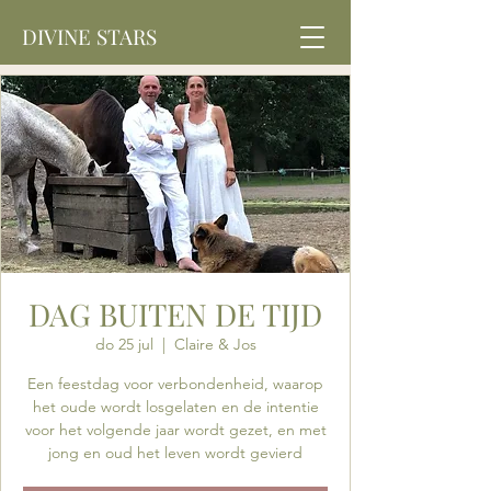
DIVINE STARS
DAG BUITEN DE TIJD
do 25 jul
  |  
Claire & Jos
Een feestdag voor verbondenheid, waarop
het oude wordt losgelaten en de intentie
voor het volgende jaar wordt gezet, en met
jong en oud het leven wordt gevierd