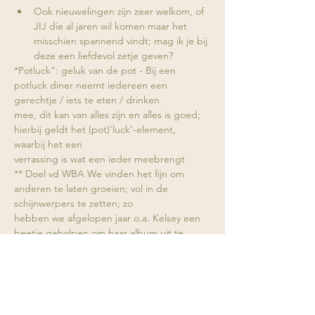
Ook nieuwelingen zijn zeer welkom, of 
JIJ die al jaren wil komen maar het 
misschien spannend vindt; mag ik je bij 
deze een liefdevol zetje geven?
*Potluck": geluk van de pot - Bij een 
potluck diner neemt iedereen een 
gerechtje / iets te eten / drinken
mee, dit kan van alles zijn en alles is goed; 
hierbij geldt het (pot)’luck’-element, 
waarbij het een
verrassing is wat een ieder meebrengt
** Doel vd WBA We vinden het fijn om 
anderen te laten groeien; vol in de 
schijnwerpers te zetten; zo
hebben we afgelopen jaar o.a. Kelsey een 
beetje geholpen om haar album uit te 
brengen - waaruit deze
leuke ruil is ontstaan
"wie geeft wat hij/ zij heeft is waard dat 
hij/zij leeft"