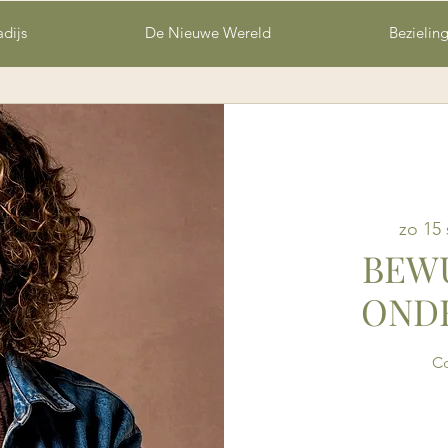
adijs
De Nieuwe Wereld
Bezielin
zo 15
BEWU
OND
Co