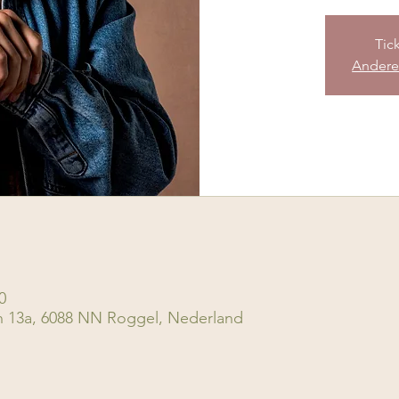
Tick
Andere
0
n 13a, 6088 NN Roggel, Nederland