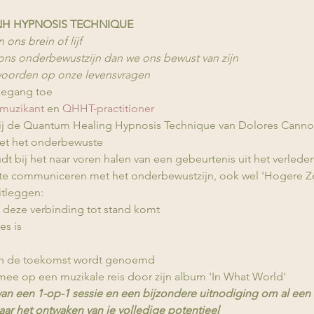
NH HYPNOSIS TECHNIQUE
 ons brein of lijf
 ons onderbewustzijn dan we ons bewust van zijn
ntwoorden op onze levensvragen
oegang toe
muzikant
 en 
QHHT-practitioner
 hij de Quantum Healing Hypnosis Technique van Dolores Canno
et het onderbewuste
dt bij het naar voren halen van een gebeurtenis uit het verle
te communiceren met het onderbewustzijn, ook wel 'Hogere 
uitleggen:
deze verbinding tot stand komt
es is
an de toekomst wordt genoemd
 mee op een muzikale reis door zijn album 'In What World'
 van een 1-op-1 sessie en een bijzondere uitnodiging om al een 
naar het ontwaken van je volledige potentieel