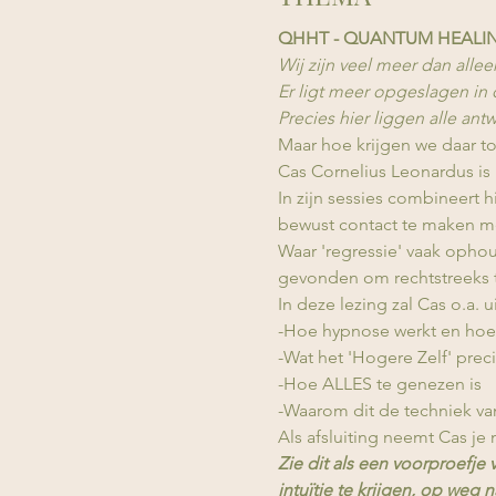
QHHT - QUANTUM HEALI
Wij zijn veel meer dan alleen
Er ligt meer opgeslagen in
Precies hier liggen alle a
Maar hoe krijgen we daar t
Cas Cornelius Leonardus is 
In zijn sessies combineert
bewust contact te maken m
Waar 'regressie' vaak ophou
gevonden om rechtstreeks 
In deze lezing zal Cas o.a. 
-Hoe hypnose werkt en hoe 
-Wat het 'Hogere Zelf' preci
-Hoe ALLES te genezen is
-Waarom dit de techniek v
Als afsluiting neemt Cas je
Zie dit als een voorproefje
intuïtie te krijgen, op weg 