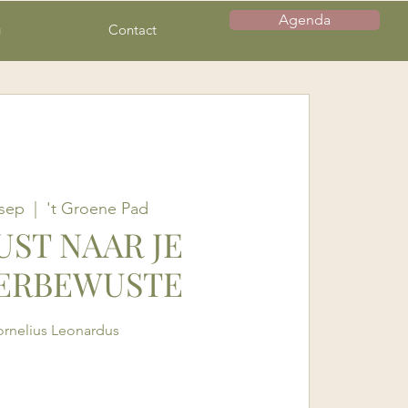
Agenda
g
Contact
 sep
  |  
't Groene Pad
ST NAAR JE
ERBEWUSTE
rnelius Leonardus